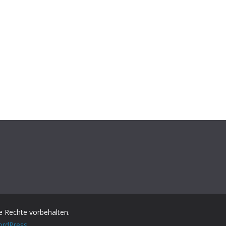
lle Rechte vorbehalten.
rdPress
.