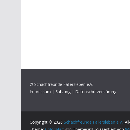
© Schachfreunde Fallersleben e.V.
Impressum
|
Satzung
|
Datenschutzerklärung
Copyright © 2026
Schachfreunde Fallersleben e.V.
. A
Theme:
ColorMag
von ThemeGrill. Präsentiert von
Wo