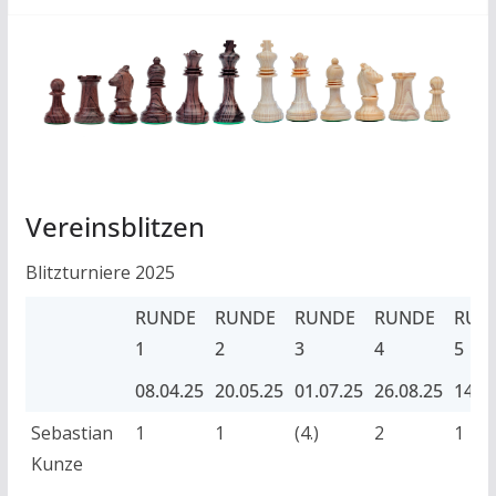
Vereinsblitzen
Blitzturniere 2025
RUNDE
RUNDE
RUNDE
RUNDE
RUN
1
2
3
4
5
08.04.25
20.05.25
01.07.25
26.08.25
14.1
RUNDE
08.04.25
RUNDE
20.05.25
RUNDE
01.07.25
RUNDE
26.08.25
RUN
14.1
Sebastian
1
1
(4.)
2
1
1
2
3
4
5
Kunze