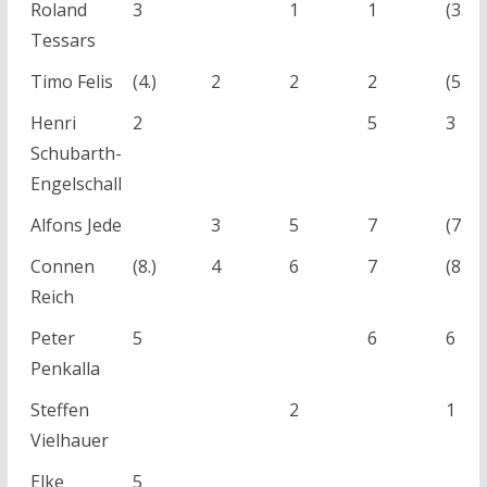
Roland
3
1
1
(3.)
Tessars
Timo Felis
(4.)
2
2
2
(5.)
Henri
2
5
3
Schubarth-
Engelschall
Alfons Jede
3
5
7
(7.)
Connen
(8.)
4
6
7
(8.)
Reich
Peter
5
6
6
Penkalla
Steffen
2
1
Vielhauer
Elke
5