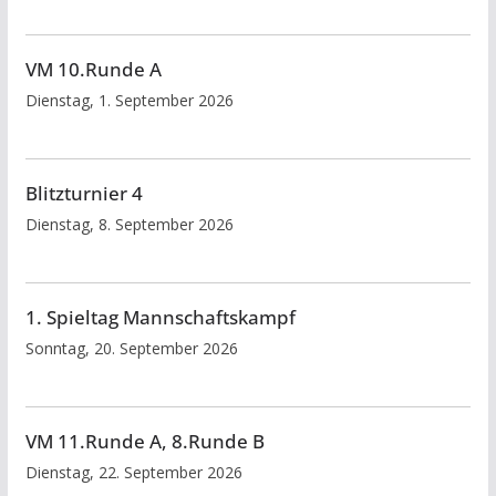
VM 10.Runde A
Dienstag, 1. September 2026
Blitzturnier 4
Dienstag, 8. September 2026
1. Spieltag Mannschaftskampf
Sonntag, 20. September 2026
VM 11.Runde A, 8.Runde B
Dienstag, 22. September 2026