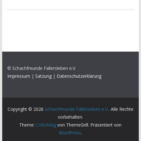
© Schachfreunde Fallersleben e.V.
Impressum
|
Satzung
|
Datenschutzerklärung
Copyright © 2026
Schachfreunde Fallersleben e.V.
. Alle Rechte
vorbehalten.
Theme:
ColorMag
von ThemeGrill. Präsentiert von
WordPress
.