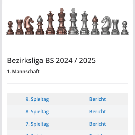
Bezirksliga BS 2024 / 2025
1. Mannschaft
9. Spieltag
Bericht
8. Spieltag
Bericht
7. Spieltag
Bericht