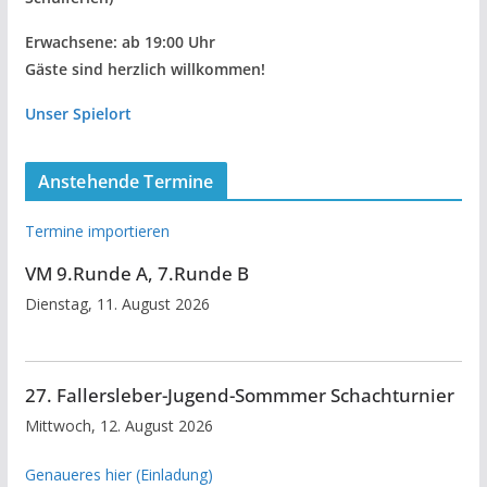
Erwachsene: ab 19:00 Uhr
Gäste sind herzlich willkommen!
Unser Spielort
Anstehende Termine
Termine importieren
VM 9.Runde A, 7.Runde B
Dienstag, 11. August 2026
27. Fallersleber-Jugend-Sommmer Schachturnier
Mittwoch, 12. August 2026
Genaueres hier (Einladung)