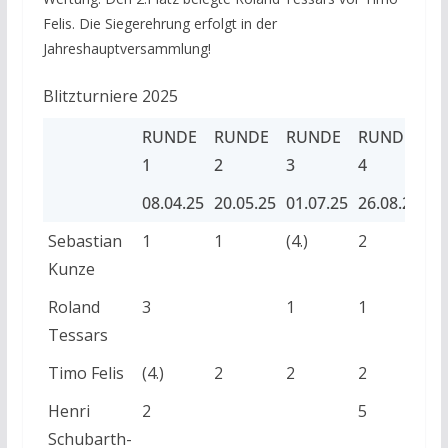
Felis. Die Siegerehrung erfolgt in der
Jahreshauptversammlung!
Blitzturniere 2025
RUNDE
RUNDE
RUNDE
RUNDE
R
1
2
3
4
5
08.04.25
20.05.25
01.07.25
26.08.25
14
RUNDE
08.04.25
RUNDE
20.05.25
RUNDE
01.07.25
RUNDE
26.08.25
R
14
Sebastian
1
1
(4.)
2
1
1
2
3
4
5
Kunze
Roland
3
1
1
(3.
Tessars
Timo Felis
(4.)
2
2
2
(5.
Henri
2
5
3
Schubarth-