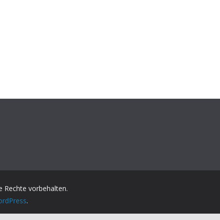
lle Rechte vorbehalten.
rdPress
.