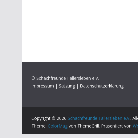
© Schachfreunde Fallersleben e.V.
Impressum
|
Satzung
|
Datenschutzerklärung
Copyright © 2026
Schachfreunde Fallersleben e.V.
. A
Theme:
ColorMag
von ThemeGrill. Präsentiert von
Wo