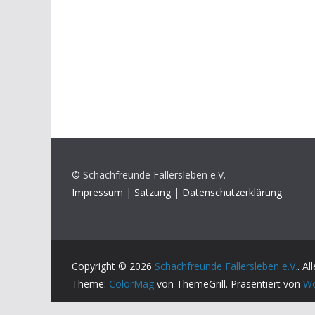
© Schachfreunde Fallersleben e.V.
Impressum
|
Satzung
|
Datenschutzerklärung
Copyright © 2026
Schachfreunde Fallersleben e.V.
. A
Theme:
ColorMag
von ThemeGrill. Präsentiert von
Wo