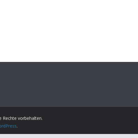
lle Rechte vorbehalten.
rdPress
.