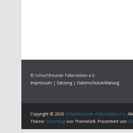
© Schachfreunde Fallersleben e.V.
Impressum
|
Satzung
|
Datenschutzerklärung
Copyright © 2026
Schachfreunde Fallersleben e.V.
. A
Theme:
ColorMag
von ThemeGrill. Präsentiert von
Wo